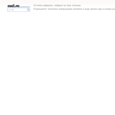
Лучшие рефераты: реферат на тему пушкин
Разрешается частичное копирование контента в виде анонса при условии р