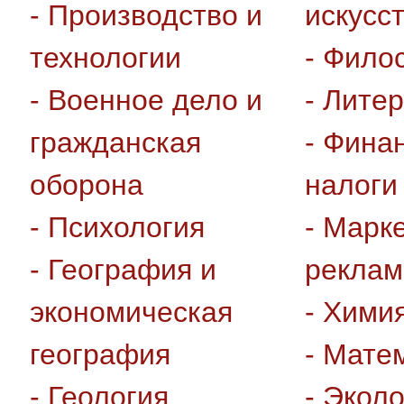
- Производство и
искусс
технологии
- Фило
- Военное дело и
- Лите
гражданская
- Фина
оборона
налоги
- Психология
- Марке
- География и
реклам
экономическая
- Хими
география
- Мате
- Геология,
- Экол