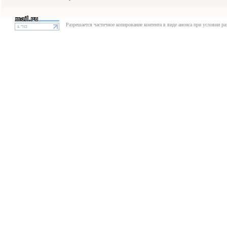
Разрешается частичное копирование контента в виде анонса при условии р