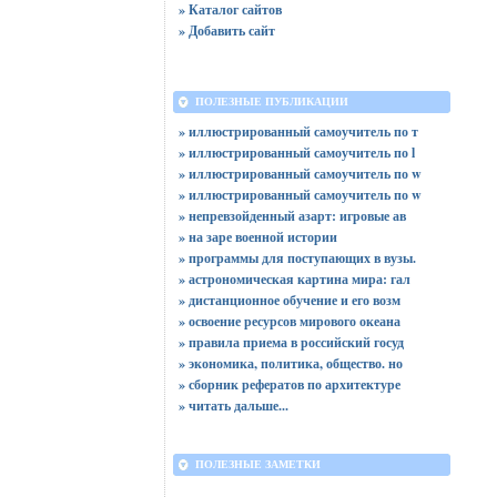
» Каталог сайтов
» Добавить сайт
ПОЛЕЗНЫЕ ПУБЛИКАЦИИ
» иллюстрированный самоучитель по т
» иллюстрированный самоучитель по l
» иллюстрированный самоучитель по w
» иллюстрированный самоучитель по w
» непревзойденный азарт: игровые ав
» на заре военной истории
» программы для поступающих в вузы.
» астрономическая картина мира: гал
» дистанционное обучение и его возм
» освоение ресурсов мирового океана
» правила приема в российский госуд
» экономика, политика, общество. но
» сборник рефератов по архитектуре
»
читать дальше...
ПОЛЕЗНЫЕ ЗАМЕТКИ