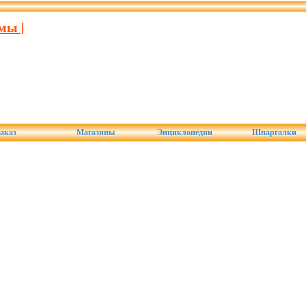
мы |
аказ
Магазины
Энциклопедии
Шпаргалки